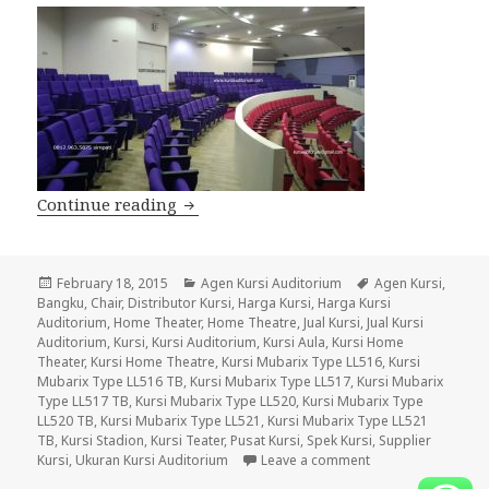
Continue reading
Jual Kursi Auditorium | Kwalitas Bagu
Posted
February 18, 2015
Categories
Agen Kursi Auditorium
Tags
Agen Kursi
,
Bangku
on
,
Chair
,
Distributor Kursi
,
Harga Kursi
,
Harga Kursi
Auditorium
,
Home Theater
,
Home Theatre
,
Jual Kursi
,
Jual Kursi
Auditorium
,
Kursi
,
Kursi Auditorium
,
Kursi Aula
,
Kursi Home
Theater
,
Kursi Home Theatre
,
Kursi Mubarix Type LL516
,
Kursi
Mubarix Type LL516 TB
,
Kursi Mubarix Type LL517
,
Kursi Mubarix
Type LL517 TB
,
Kursi Mubarix Type LL520
,
Kursi Mubarix Type
LL520 TB
,
Kursi Mubarix Type LL521
,
Kursi Mubarix Type LL521
TB
,
Kursi Stadion
,
Kursi Teater
,
Pusat Kursi
,
Spek Kursi
,
Supplier
Kursi
,
Ukuran Kursi Auditorium
Leave a comment
on Jual Kursi Audi