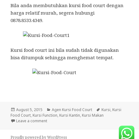
Bila anda membutuhkan kursi food court dengan
harga relatif murah, segera hubungi
0878.8533.4349.
Kursi food court ini bila sudah tidak digunakan
bisa ditumpuk sehingga menghemat tempat.
Posted
August 5, 2015
Categories
Agen Kursi Food Court
Tags
Kursi
,
Kursi
Food Court
on
,
Kursi Function
,
Kursi Kantin
,
Kursi Makan
Leave a comment
on Kursi Food Court Harga Murah di Jakarta | 0878
Proudly powered by WordPress