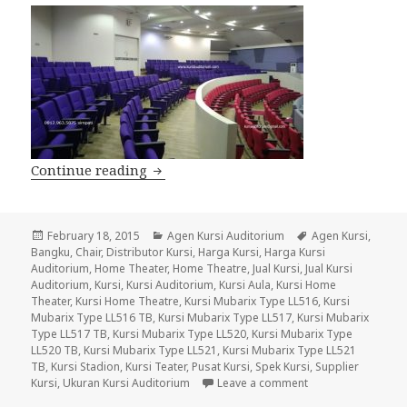
Continue reading
Jual Kursi Auditorium | Kwalitas Bagu
Posted
February 18, 2015
Categories
Agen Kursi Auditorium
Tags
Agen Kursi
,
Bangku
on
,
Chair
,
Distributor Kursi
,
Harga Kursi
,
Harga Kursi
Auditorium
,
Home Theater
,
Home Theatre
,
Jual Kursi
,
Jual Kursi
Auditorium
,
Kursi
,
Kursi Auditorium
,
Kursi Aula
,
Kursi Home
Theater
,
Kursi Home Theatre
,
Kursi Mubarix Type LL516
,
Kursi
Mubarix Type LL516 TB
,
Kursi Mubarix Type LL517
,
Kursi Mubarix
Type LL517 TB
,
Kursi Mubarix Type LL520
,
Kursi Mubarix Type
LL520 TB
,
Kursi Mubarix Type LL521
,
Kursi Mubarix Type LL521
TB
,
Kursi Stadion
,
Kursi Teater
,
Pusat Kursi
,
Spek Kursi
,
Supplier
Kursi
,
Ukuran Kursi Auditorium
Leave a comment
on Jual Kursi Audi