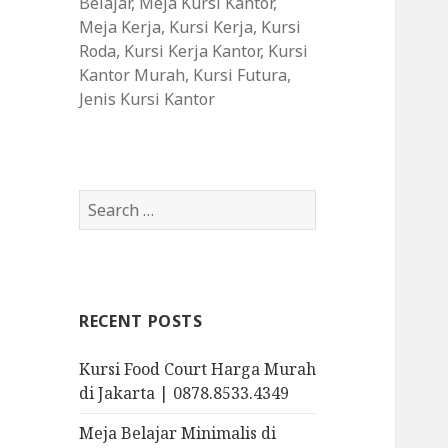
Belajar, Meja Kursi Kantor,
Meja Kerja, Kursi Kerja, Kursi
Roda, Kursi Kerja Kantor, Kursi
Kantor Murah, Kursi Futura,
Jenis Kursi Kantor
S
e
a
r
c
RECENT POSTS
h
f
Kursi Food Court Harga Murah
o
di Jakarta | 0878.8533.4349
r
:
Meja Belajar Minimalis di