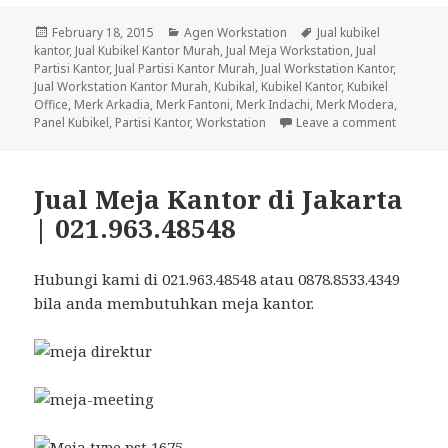
Posted
February 18, 2015
Categories
Agen Workstation
Tags
Jual kubikel
kantor
on
,
Jual Kubikel Kantor Murah
,
Jual Meja Workstation
,
Jual
Partisi Kantor
,
Jual Partisi Kantor Murah
,
Jual Workstation Kantor
,
Jual Workstation Kantor Murah
,
Kubikal
,
Kubikel Kantor
,
Kubikel
Office
,
Merk Arkadia
,
Merk Fantoni
,
Merk Indachi
,
Merk Modera
,
Panel Kubikel
,
Partisi Kantor
,
Workstation
Leave a comment
on Jual 
Jual Meja Kantor di Jakarta
| 021.963.48548
Hubungi kami di 021.963.48548 atau 0878.8533.4349
bila anda membutuhkan meja kantor.