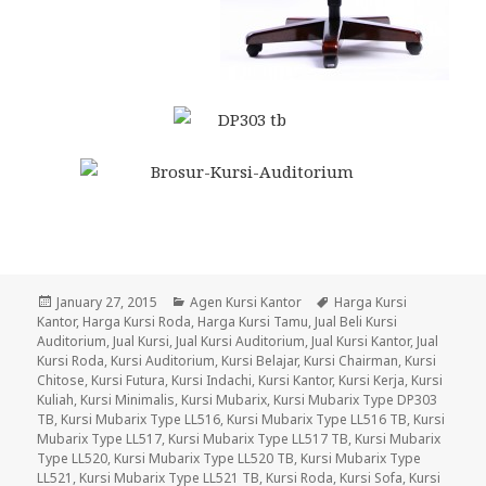
Posted
January 27, 2015
Categories
Agen Kursi Kantor
Tags
Harga Kursi
Kantor
on
,
Harga Kursi Roda
,
Harga Kursi Tamu
,
Jual Beli Kursi
Auditorium
,
Jual Kursi
,
Jual Kursi Auditorium
,
Jual Kursi Kantor
,
Jual
Kursi Roda
,
Kursi Auditorium
,
Kursi Belajar
,
Kursi Chairman
,
Kursi
Chitose
,
Kursi Futura
,
Kursi Indachi
,
Kursi Kantor
,
Kursi Kerja
,
Kursi
Kuliah
,
Kursi Minimalis
,
Kursi Mubarix
,
Kursi Mubarix Type DP303
TB
,
Kursi Mubarix Type LL516
,
Kursi Mubarix Type LL516 TB
,
Kursi
Mubarix Type LL517
,
Kursi Mubarix Type LL517 TB
,
Kursi Mubarix
Type LL520
,
Kursi Mubarix Type LL520 TB
,
Kursi Mubarix Type
LL521
,
Kursi Mubarix Type LL521 TB
,
Kursi Roda
,
Kursi Sofa
,
Kursi