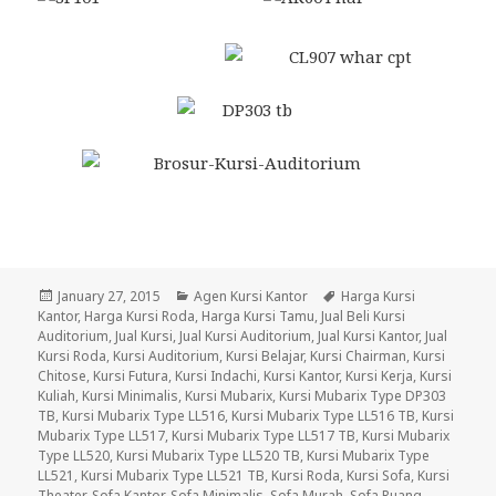
Posted
January 27, 2015
Categories
Agen Kursi Kantor
Tags
Harga Kursi
Kantor
on
,
Harga Kursi Roda
,
Harga Kursi Tamu
,
Jual Beli Kursi
Auditorium
,
Jual Kursi
,
Jual Kursi Auditorium
,
Jual Kursi Kantor
,
Jual
Kursi Roda
,
Kursi Auditorium
,
Kursi Belajar
,
Kursi Chairman
,
Kursi
Chitose
,
Kursi Futura
,
Kursi Indachi
,
Kursi Kantor
,
Kursi Kerja
,
Kursi
Kuliah
,
Kursi Minimalis
,
Kursi Mubarix
,
Kursi Mubarix Type DP303
TB
,
Kursi Mubarix Type LL516
,
Kursi Mubarix Type LL516 TB
,
Kursi
Mubarix Type LL517
,
Kursi Mubarix Type LL517 TB
,
Kursi Mubarix
Type LL520
,
Kursi Mubarix Type LL520 TB
,
Kursi Mubarix Type
LL521
,
Kursi Mubarix Type LL521 TB
,
Kursi Roda
,
Kursi Sofa
,
Kursi
Theater
,
Sofa Kantor
,
Sofa Minimalis
,
Sofa Murah
,
Sofa Ruang