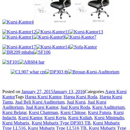
Posted on
January 27, 2015
January 13, 2016
Categories
Agen Kursi
Kantor
Tags
Harga Kursi Kantor
,
Harga Kursi Roda
,
Harga Kursi
Tamu
,
Jual Beli Kursi Auditorium
,
Jual Kursi
,
Jual Kursi
Auditorium
,
Jual Kursi Kantor
,
Jual Kursi Roda
,
Kursi Auditorium
,
Kursi Belajar
,
Kursi Chairman
,
Kursi Chitose
,
Kursi Futura
,
Kursi
Indachi
,
Kursi Kantor
,
Kursi Kerja
,
Kursi Kuliah
,
Kursi Minimalis
,
Kursi Mubarix
,
Kursi Mubarix Type DP303 TB
,
Kursi Mubarix
Type LL516
,
Kursi Mubarix Type LL516 TB
,
Kursi Mubarix Type