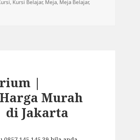
Tags
Kursi
,
Kursi Belajar
,
Meja
,
Meja Belajar
,
on Meja Belajar Minimalis di Jakarta | 0878.8533.4349
orium |
| Harga Murah
| di Jakarta
 0857.145.145.39 bila anda