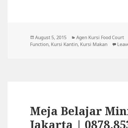
Posted
August 5, 2015
Categories
Agen Kursi Food Court
Function
on
,
Kursi Kantin
,
Kursi Makan
Leav
Meja Belajar Min
Jakarta | 0878.85