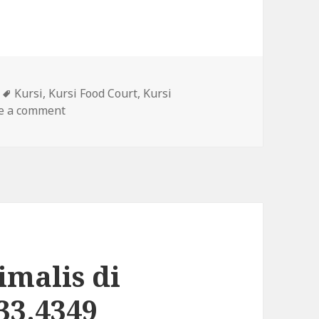
Tags
Kursi
,
Kursi Food Court
,
Kursi
e a comment
on Kursi Food Court Harga Murah di Jakarta | 
imalis di
33.4349