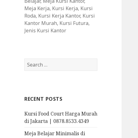
Belajar, Meja Kursi Kantor,
Meja Kerja, Kursi Kerja, Kursi
Roda, Kursi Kerja Kantor, Kursi
Kantor Murah, Kursi Futura,
Jenis Kursi Kantor
S
e
a
r
c
RECENT POSTS
h
f
Kursi Food Court Harga Murah
o
di Jakarta | 0878.8533.4349
r
:
Meja Belajar Minimalis di