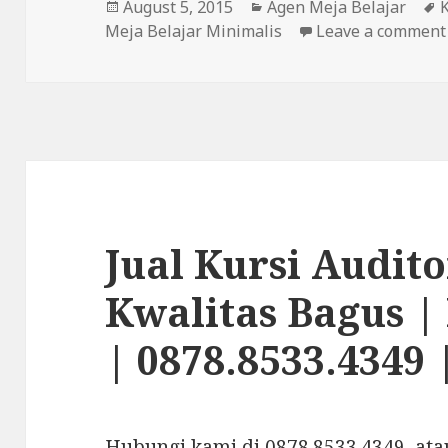
Posted
August 5, 2015
Categories
Agen Meja Belajar
Meja Belajar Minimalis
on
Leave a comment
Jual Kursi Audit
Kwalitas Bagus 
| 0878.8533.4349 
Hubungi kami di 0878.8533.4349 atau